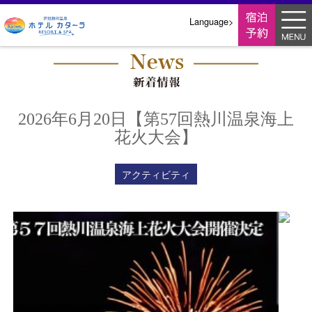
翻
Language>
訳
メ
ニ
ュ
ー
2026年6月20日【第57回熱川温泉海上
花火大会】
アクティビティ