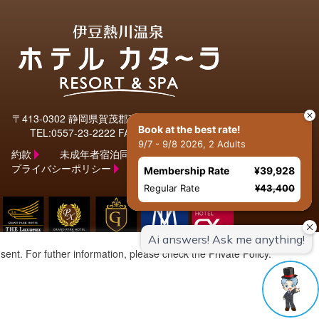
〒413-0302 静岡県賀茂郡東伊豆町奈良本992-1
Book at the best rate!
TEL:
0557-23-2222
FAX: 0557-23-2003
9/7 - 9/8 2026, 2 Adults
約款
未成年者宿泊同意書
プライバシーポリシー
Membership Rate
¥39,928
Regular Rate
¥43,400
sent. For futher information, please check the
Private Policy
.