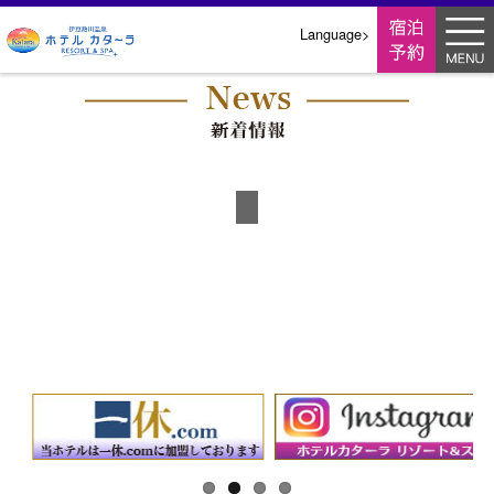
翻
Language>
訳
メ
ニ
ュ
ー