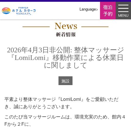
翻
Language>
訳
メ
ニ
ュ
ー
2026年4月3日非公開: 整体マッサージ
『LomiLomi』移動作業による休業日
に関しまして
施設
平素より整体マッサージ『LomiLomi』をご愛顧いただ
き、誠にありがとうございます。
このたび当マッサージルームは、環境充実のため、館内４
Fから２Fに、